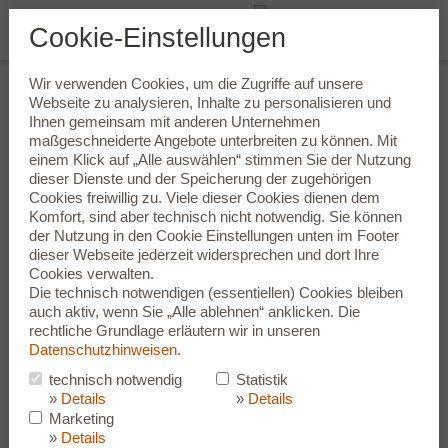
Cookie-Einstellungen
Wir verwenden Cookies, um die Zugriffe auf unsere
Ein professioneller Hörtest vor
Webseite zu analysieren, Inhalte zu personalisieren und
Ihnen gemeinsam mit anderen Unternehmen
Ort ist durch nichts zu ersetzen
maßgeschneiderte Angebote unterbreiten zu können. Mit
einem Klick auf „Alle auswählen“ stimmen Sie der Nutzung
Halten Sie einen Moment inne und beantworten Sie sich selbst
dieser Dienste und der Speicherung der zugehörigen
die folgenden Fragen: Fällt es Ihnen mitunter schwer,
Cookies freiwillig zu. Viele dieser Cookies dienen dem
Gesprächspartner genau zu verstehen? Bemerken Ihre
Komfort, sind aber technisch nicht notwendig. Sie können
Familienangehörigen, dass der Fernseher zu laut eingestellt ist?
der Nutzung in den
Cookie Einstellungen
unten im Footer
Überhören Sie manchmal das Klingeln des Telefons oder das
dieser Webseite jederzeit widersprechen und dort Ihre
Läuten an der Wohnungstür? Und konnte darüber hinaus unser
Cookies verwalten.
rasch durchzuführender Online-Hörtest Ihren Verdacht erhärten,
Die technisch notwendigen (essentiellen) Cookies bleiben
dass die Leistungsfähigkeit Ihres Hörvermögens
auch aktiv, wenn Sie „Alle ablehnen“ anklicken. Die
möglicherweise eingeschränkt ist?
rechtliche Grundlage erläutern wir in unseren
Datenschutzhinweisen
.
Deuten bei Ihnen alle Zeichen auf einen schleichenden oder
einen akuten Hörverlust hin, heißt es, nicht zögern, sondern
technisch notwendig
Statistik
handeln. Kommen Sie am besten umgehend zu uns und lassen
»
Details
»
Details
Sie durch einen professionellen Hörtest feststellen, ob und in
Marketing
welchem Maße Ihr Hörvermögen eingeschränkt sein kann. Sie
»
Details